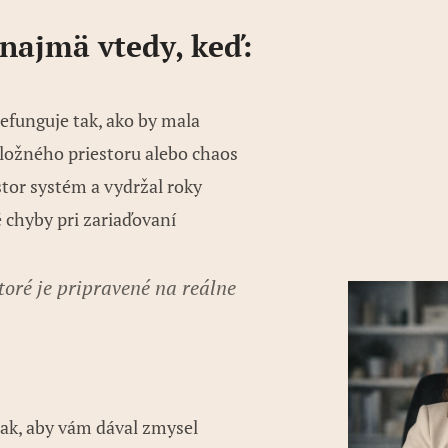
ajmä vtedy, keď:
nefunguje tak, ako by mala
úložného priestoru alebo chaos
stor systém a vydržal roky
 chyby pri zariaďovaní
oré je pripravené na reálne
tak, aby vám dával zmysel