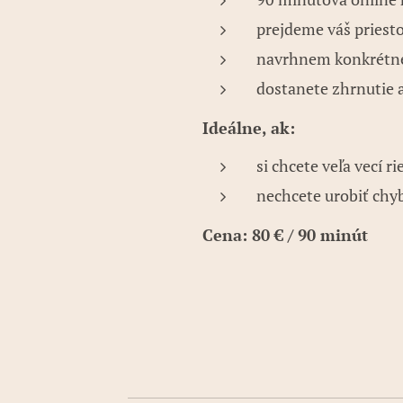
prejdeme váš priest
navrhnem konkrétne 
dostanete zhrnutie 
Ideálne, ak:
si chcete veľa vecí ri
nechcete urobiť chyb
Cena: 80 € / 90 minút