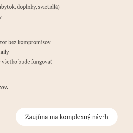
ytok, doplnky, svietidlá)
y
stor bez kompromisov
aily
e všetko bude fungovať
tov.
Zaujíma ma komplexný návrh