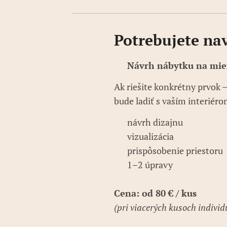
Potrebujete na
👉
Návrh nábytku na mie
Ak riešite konkrétny prvok 
bude ladiť s vaším interiér
✔ návrh dizajnu
✔ vizualizácia
✔ prispôsobenie priestoru
✔ 1–2 úpravy
Cena: od 80 € / kus
(pri viacerých kusoch indivi