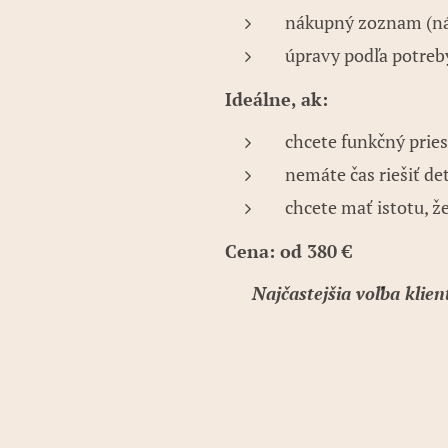
nákupný zoznam (náb
úpravy podľa potreb
Ideálne, ak:
chcete funkčný prie
nemáte čas riešiť det
chcete mať istotu, ž
Cena: od 380 €
👍 Najčastejšia voľba klien