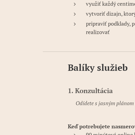
využiť každý centim
vytvoriť dizajn, ktor
pripraviť podklady, p
realizovať
Balíky služieb
1. Konzultácia
✨ Odídete s jasným plánom
Keď potrebujete nasmerov
90 minútová online 