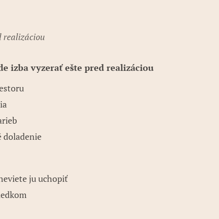
d realizáciou
de izba vyzerať ešte pred realizáciou
estoru
ia
arieb
é doladenie
neviete ju uchopiť
sledkom