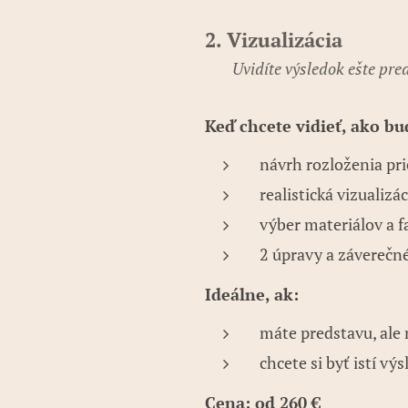
2. Vizualizácia
✨
Uvidíte výsledok ešte pre
Keď chcete vidieť, ako bu
návrh rozloženia pri
realistická vizualizác
výber materiálov a f
2 úpravy a záverečn
Ideálne, ak:
máte predstavu, ale 
chcete si byť istí vý
Cena: od 260 €